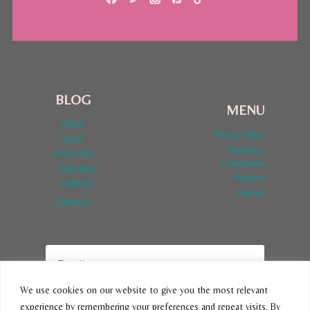
BLOG
MENU
HOLA
Privacy Policy
SHOP
Términos y
LYFESTYLE
Condiciones
SABORES
Nosotros
DINERO
Contact
CONTACT
We use cookies on our website to give you the most relevant
experience by remembering your preferences and repeat visits. By