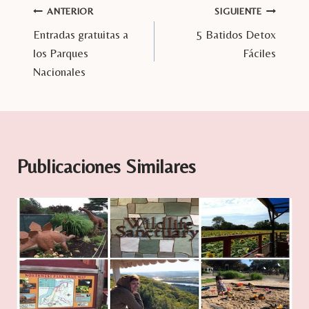
entrada:
Navegación
ANTERIOR
SIGUIENTE
Entradas gratuitas a
5 Batidos Detox
de
los Parques
Fáciles
entradas
Nacionales
Publicaciones Similares