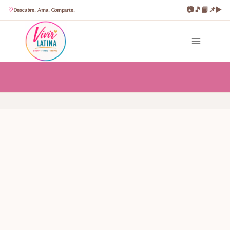
📷
🎵
📘
📌
▶️
Descubre. Ama. Comparte.
Saltar
al
contenido