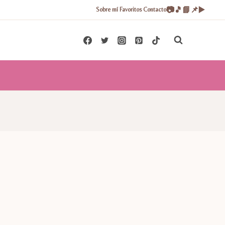
📷
🎵
📘
📌
▶️
Sobre mí
Favoritos
Contacto