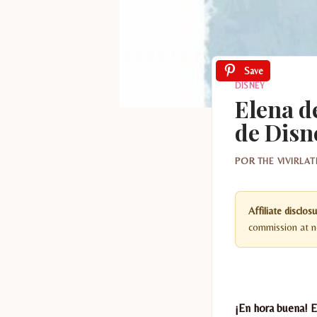
Save
DISNEY
Elena d
de Disn
POR
THE VIVIRLA
Affiliate disclosu
commission at no
¡En hora buena! E