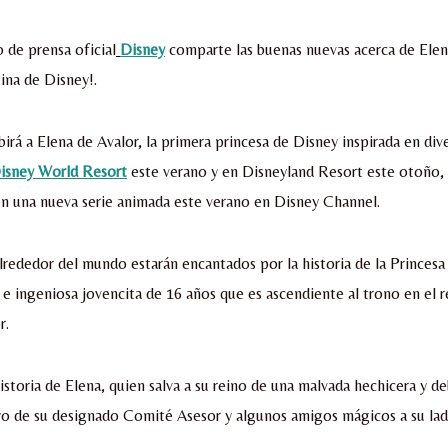
de prensa oficial
Disney
comparte las buenas nuevas acerca de Elena
tina de Disney!.
birá a Elena de Avalor, la primera princesa de Disney inspirada en dive
isney World Resort
este verano y en Disneyland Resort este otoño,
en una nueva serie animada este verano en Disney Channel.
alrededor del mundo estarán encantados por la historia de la Princesa
a e ingeniosa jovencita de 16 años que es ascendiente al trono en el 
r.
historia de Elena, quien salva a su reino de una malvada hechicera y d
yo de su designado Comité Asesor y algunos amigos mágicos a su lad