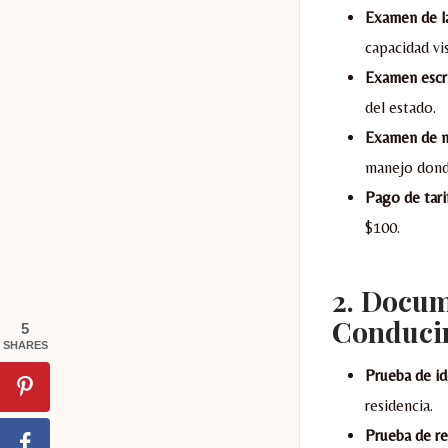
Examen de la
capacidad vi
Examen escr
del estado.
Examen de 
manejo donde
Pago de tari
$100.
2.
Docum
Conduci
5
SHARES
Prueba de id
residencia.
Prueba de re