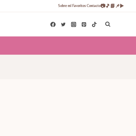
📷
🎵
📘
📌
▶️
Sobre mí
Favoritos
Contacto