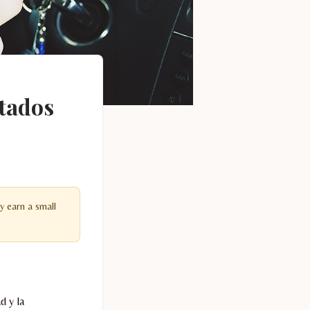
stados
y earn a small
d y la