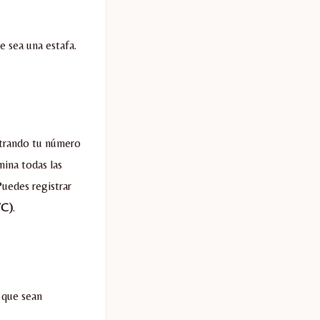
 sea una estafa.
istrando tu número
mina todas las
Puedes registrar
TC)
.
 que sean