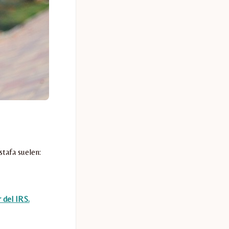
stafa suelen:
r del IRS.