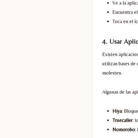
Ve a la aplic
Encuentra el
Toca en el í
4.
Usar Apli
Existen aplicacio
utilizan bases de
molesten.
Algunas de las ap
Hiya
: Bloque
Truecaller
: 
Nomorobo
: