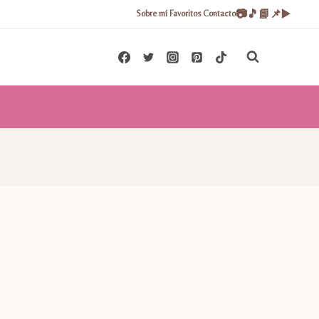
📷
🎵
📘
📌
▶️
Sobre mí
Favoritos
Contacto