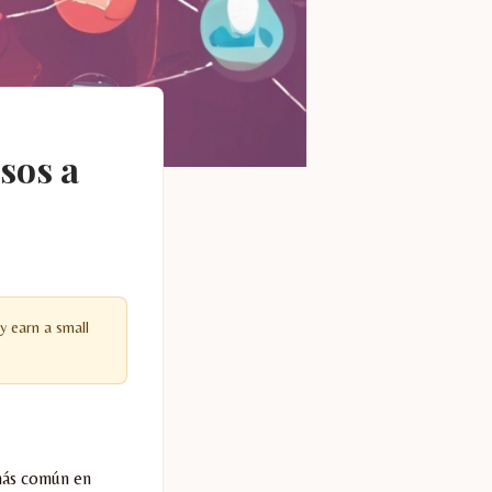
sos a
y earn a small
 más común en