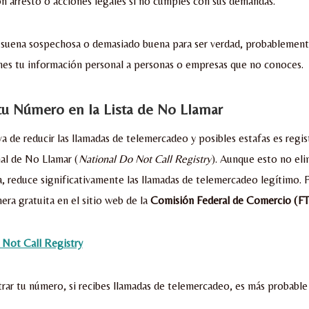
 arresto o acciones legales si no cumples con sus demandas.
 suena sospechosa o demasiado buena para ser verdad, probablemente
es tu información personal a personas o empresas que no conoces.
 tu Número en la Lista de No Llamar
a de reducir las llamadas de telemercadeo y posibles estafas es reg
nal de No Llamar (
National Do Not Call Registry
). Aunque esto no eli
a, reduce significativamente las llamadas de telemercadeo legítimo. 
ra gratuita en el sitio web de la
Comisión Federal de Comercio (F
 Not Call Registry
rar tu número, si recibes llamadas de telemercadeo, es más probable