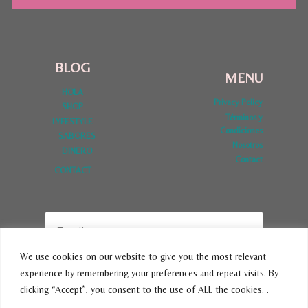
BLOG
MENU
HOLA
Privacy Policy
SHOP
Términos y
LYFESTYLE
Condiciones
SABORES
Nosotros
DINERO
Contact
CONTACT
We use cookies on our website to give you the most relevant
experience by remembering your preferences and repeat visits. By
SUBSCRIBE
clicking “Accept”, you consent to the use of ALL the cookies. .