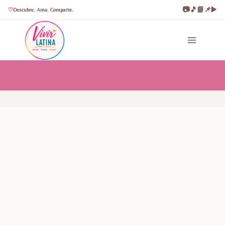
📷
🎵
📘
📌
▶️
Descubre. Ama. Comparte.