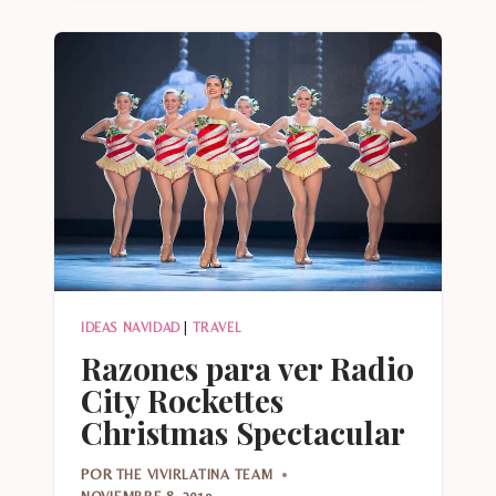
LOS
PARQUES
DE
DISNEY
EN
ORLANDO
IDEAS NAVIDAD
|
TRAVEL
Razones para ver Radio
City Rockettes
Christmas Spectacular
POR
THE VIVIRLATINA TEAM