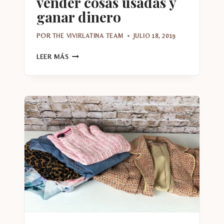
vender cosas usadas y
ganar dinero
POR
THE VIVIRLATINA TEAM
JULIO 18, 2019
10
LEER MÁS
SITIOS
ONLINE
PARA
VENDER
COSAS
USADAS
Y
GANAR
DINERO