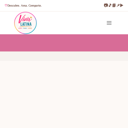
📷
🎵
📘
📌
▶️
Descubre. Ama. Comparte.
Saltar
al
contenido