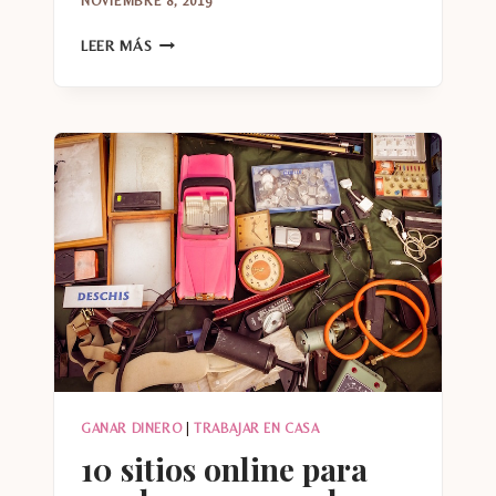
NOVIEMBRE 8, 2019
RAZONES
LEER MÁS
PARA
VER
RADIO
CITY
ROCKETTES
CHRISTMAS
SPECTACULAR
GANAR DINERO
|
TRABAJAR EN CASA
10 sitios online para