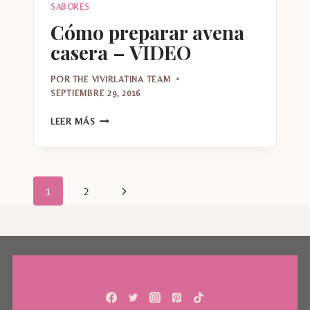
SABORES
Cómo preparar avena
casera – VIDEO
POR
THE VIVIRLATINA TEAM
SEPTIEMBRE 29, 2016
CÓMO
LEER MÁS
PREPARAR
AVENA
CASERA
–
Navegación
Siguiente
1
2
VIDEO
de
página
página