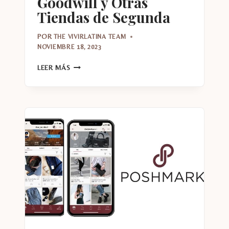
Goodwill y Otras
Tiendas de Segunda
POR
THE VIVIRLATINA TEAM
NOVIEMBRE 18, 2023
AHORRA
LEER MÁS
DINERO
COMPRANDO
EN
GOODWILL
Y
OTRAS
TIENDAS
DE
SEGUNDA