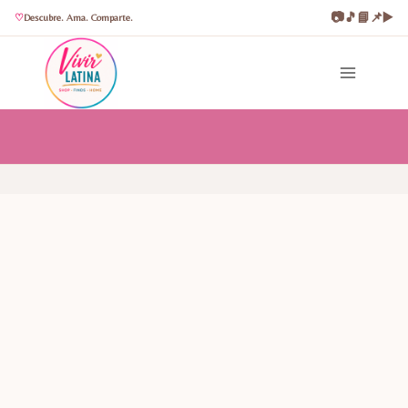
📷
🎵
📘
📌
▶️
Descubre. Ama. Comparte.
Saltar
al
contenido