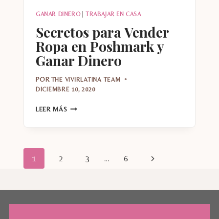
GANAR DINERO
|
TRABAJAR EN CASA
Secretos para Vender
Ropa en Poshmark y
Ganar Dinero
POR
THE VIVIRLATINA TEAM
DICIEMBRE 10, 2020
SECRETOS
LEER MÁS
PARA
VENDER
ROPA
EN
Navegación
Siguiente
1
2
3
…
6
POSHMARK
Y
de
página
GANAR
DINERO
página