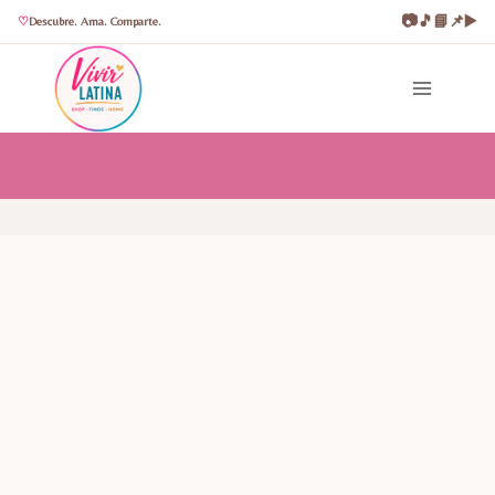
📷
🎵
📘
📌
▶️
Descubre. Ama. Comparte.
Saltar
al
contenido