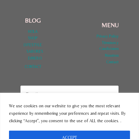
BLOG
MENU
HOLA
Privacy Policy
SHOP
Términos y
LYFESTYLE
Condiciones
SABORES
Nosotros
DINERO
Contact
CONTACT
We use cookies on our website to give you the most relevant
experience by remembering your preferences and repeat visits. By
SUBSCRIBE
clicking “Accept”, you consent to the use of ALL the cookies. .
ACCEPT