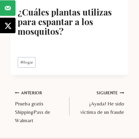
¿Cuáles plantas utilizas
para espantar a los
mosquitos?
Etiquetas
#
Hogar
de
la
entrada:
Navegación
ANTERIOR
SIGUIENTE
Prueba gratis
¡Ayuda! He sido
de
ShippingPass de
víctima de un fraude
entradas
Walmart