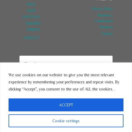
HOLA
Privacy Policy
SHOP
Términos y
LYFESTYLE
Condiciones
SABORES
Nosotros
DINERO
Contact
CONTACT
We use cookies on our website to give you the most relevant
experience by remembering your preferences and repeat visits. By
SUBSCRIBE
clicking “Accept”, you consent to the use of ALL the cookies. .
ACCEPT
© 2026 VivirLatina - Tema para WordPress por
Kadence WP
Cookie settings