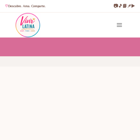
📷
🎵
📘
📌
▶️
Descubre. Ama. Comparte.
Saltar
al
contenido