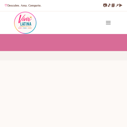
📷
🎵
📘
📌
▶️
Descubre. Ama. Comparte.
Saltar
al
contenido