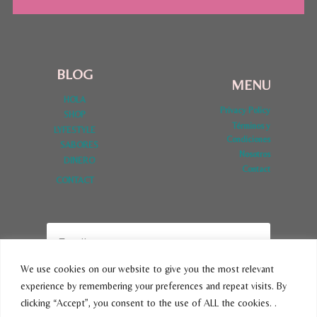
BLOG
MENU
HOLA
Privacy Policy
SHOP
Términos y
LYFESTYLE
Condiciones
SABORES
Nosotros
DINERO
Contact
CONTACT
We use cookies on our website to give you the most relevant
experience by remembering your preferences and repeat visits. By
SUBSCRIBE
clicking “Accept”, you consent to the use of ALL the cookies. .