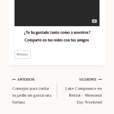
¿Te ha gustado tanto como a nosotros?
Comparte en tus redes con tus amigos
Etiquetas
#
Disney
de
la
entrada:
Navegación
ANTERIOR
SIGUIENTE
Consejos para cuidar
Lake Compounce en
de
tu jardín sin gastar una
Bristol – Memorial
entradas
fortuna
Day Weekend