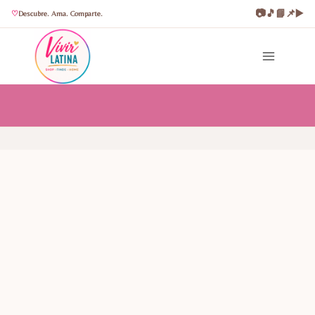
📷
🎵
📘
📌
▶️
Descubre. Ama. Comparte.
Saltar
al
contenido