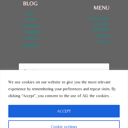
BLOG
MENU
HOLA
Privacy Policy
SHOP
Términos y
LYFESTYLE
Condiciones
SABORES
Nosotros
DINERO
Contact
CONTACT
We use cookies on our website to give you the most relevant
experience by remembering your preferences and repeat visits. By
SUBSCRIBE
clicking “Accept”, you consent to the use of ALL the cookies. .
ACCEPT
© 2026 VivirLatina - Tema para WordPress por
Kadence WP
Cookie settings