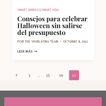
SMART DINERO
|
SMART VIDA
Consejos para celebrar
Halloween sin salirse
del presupuesto
POR
THE VIVIRLATINA TEAM
OCTUBRE 8, 2012
CONSEJOS
LEER MÁS
PARA
CELEBRAR
HALLOWEEN
SIN
Navegación
Página
1
…
15
16
17
SALIRSE
DEL
de
anterior
PRESUPUESTO
página