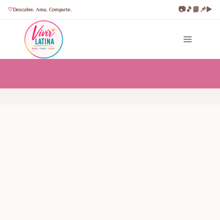
📷
🎵
📘
📌
▶️
Descubre. Ama. Comparte.
Saltar
al
contenido