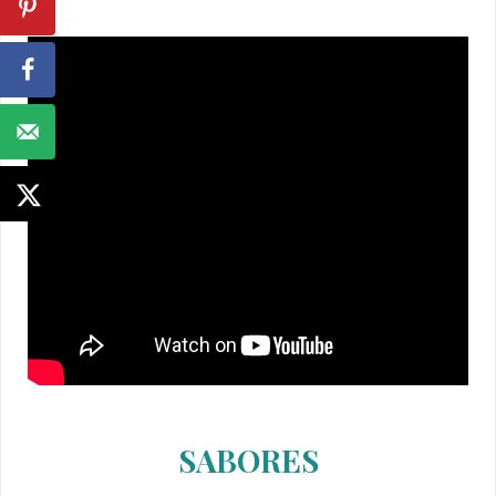
SABORES