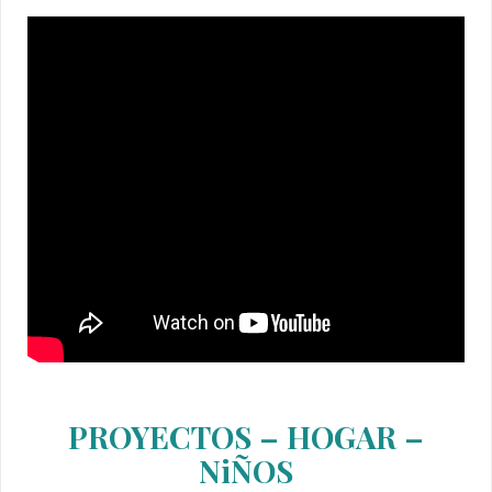
PROYECTOS – HOGAR –
NiÑOS