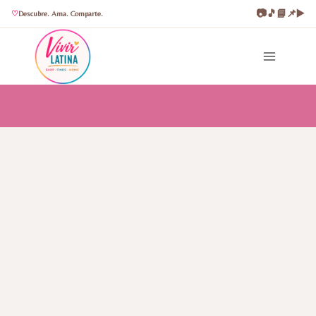
📷
🎵
📘
📌
▶️
Descubre. Ama. Comparte.
Saltar
al
contenido