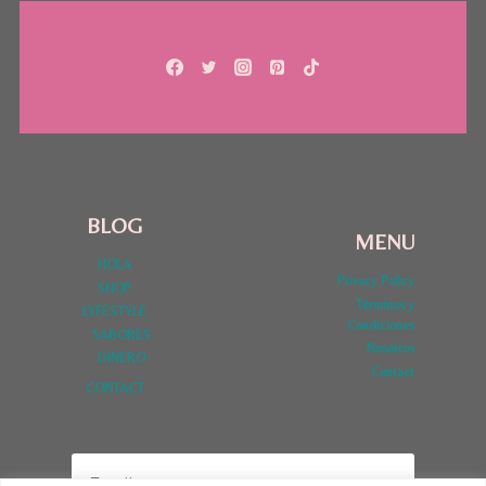
ABC
FAMILY
BLOG
MENU
HOLA
Privacy Policy
SHOP
Términos y
LYFESTYLE
Condiciones
SABORES
Nosotros
DINERO
Contact
CONTACT