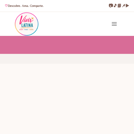
📷
🎵
📘
📌
▶️
Descubre. Ama. Comparte.
Saltar
al
contenido