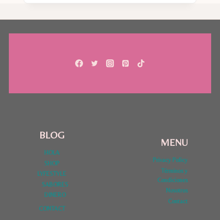
PARA
VER
CON
LOS
NIÑOS
ANTES
DE
QUE
CREZCAN
BLOG
MENU
HOLA
Privacy Policy
SHOP
Términos y
LYFESTYLE
Condiciones
SABORES
Nosotros
DINERO
Contact
CONTACT