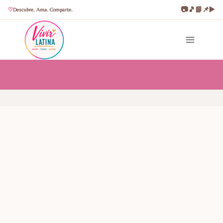
📷
🎵
📘
📌
▶️
Descubre. Ama. Comparte.
Saltar
al
contenido