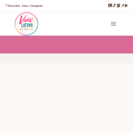
📷
🎵
📘
📌
▶️
Descubre. Ama. Comparte.
Saltar
al
contenido