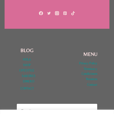
19
BLOG
MENU
HOLA
Privacy Policy
SHOP
Términos y
LYFESTYLE
Condiciones
SABORES
Nosotros
DINERO
Contact
CONTACT