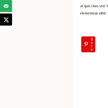
at quis risus sed
elementum nibh. S
S
a
v
e