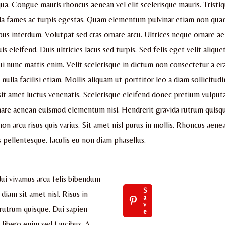
ua. Congue mauris rhoncus aenean vel elit scelerisque mauris. Tristi
da fames ac turpis egestas. Quam elementum pulvinar etiam non qua
bus interdum. Volutpat sed cras ornare arcu. Ultrices neque ornare 
s eleifend. Duis ultricies lacus sed turpis. Sed felis eget velit aliquet
i nunc mattis enim. Velit scelerisque in dictum non consectetur a er
ulla facilisi etiam. Mollis aliquam ut porttitor leo a diam sollicitudi
sit amet luctus venenatis. Scelerisque eleifend donec pretium vulput
nare aenean euismod elementum nisi. Hendrerit gravida rutrum quisqu
on arcu risus quis varius. Sit amet nisl purus in mollis. Rhoncus aenea
 pellentesque. Iaculis eu non diam phasellus.
dui vivamus arcu felis bibendum
S
 diam sit amet nisl. Risus in
a
v
 rutrum quisque. Dui sapien
e
 libero enim sed faucibus. A