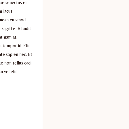
que senectus et
m lacus
aenean euismod
 sagittis. Blandit
at nam at.
n tempor id. Elit
ate sapien nec. Et
e non tellus orci
n vel elit