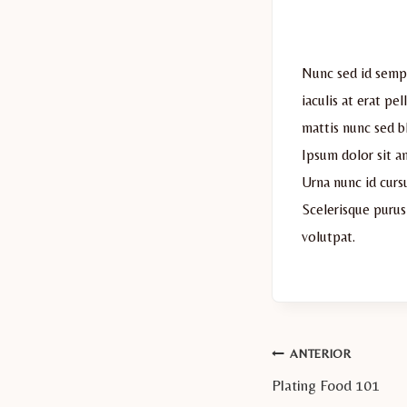
Nunc sed id semper
iaculis at erat pe
mattis nunc sed b
Ipsum dolor sit a
Urna nunc id curs
Scelerisque purus
volutpat.
Navegación
ANTERIOR
Plating Food 101
de