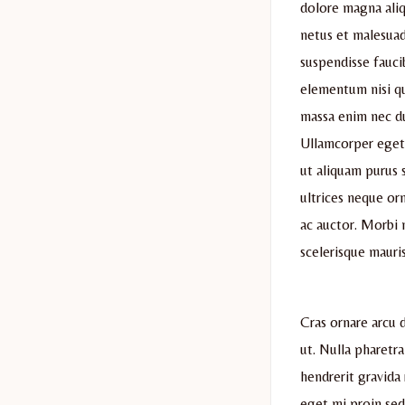
dolore magna aliq
netus et malesua
suspendisse fauci
elementum nisi qui
massa enim nec du
Ullamcorper eget n
ut aliquam purus 
ultrices neque or
ac auctor. Morbi n
scelerisque mauris
Cras ornare arcu 
ut. Nulla pharetra
hendrerit gravida
eget mi proin sed