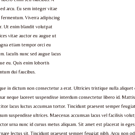
sed arcu. Eu sem integer vitae
 fermentum. Viverra adipiscing
er. Ut enim blandit volutpat
ices vitae auctor eu augue ut
 magna etiam tempor orci eu
m. Iaculis nunc sed augue lacus
gue eu. Quis enim lobortis
ntum dui faucibus.
sque in dictum non consectetur a erat. Ultricies tristique nulla aliquet
nar neque laoreet suspendisse interdum consectetur libero id. Matti
titor lacus luctus accumsan tortor. Tincidunt praesent semper feugiat
sum suspendisse ultrices. Maecenas accumsan lacus vel facilisis volut
uctor urna nunc id cursus metus aliquam. Sit amet est placerat in ege
ornare lectus sit. Tincidunt praesent semper feugiat nibh. Arcu non od