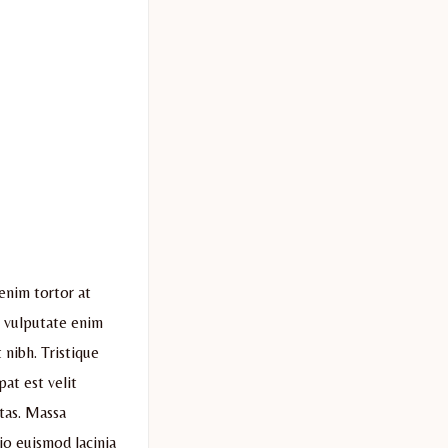
 enim tortor at
s vulputate enim
 nibh. Tristique
pat est velit
stas. Massa
io euismod lacinia