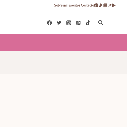
📷
🎵
📘
📌
▶️
Sobre mí
Favoritos
Contacto