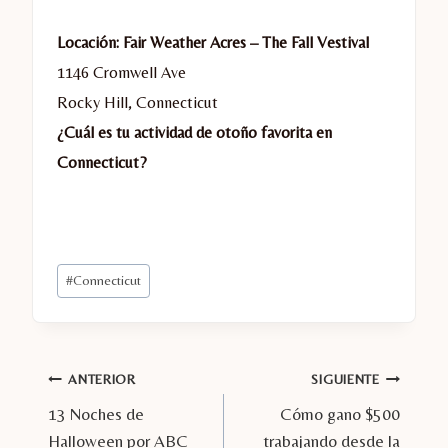
Locación: Fair Weather Acres – The Fall Vestival
1146 Cromwell Ave
Rocky Hill, Connecticut
¿Cuál es tu actividad de otoño favorita en
Connecticut?
Etiquetas
#
Connecticut
de
la
entrada:
Navegación
ANTERIOR
SIGUIENTE
13 Noches de
Cómo gano $500
de
Halloween por ABC
trabajando desde la