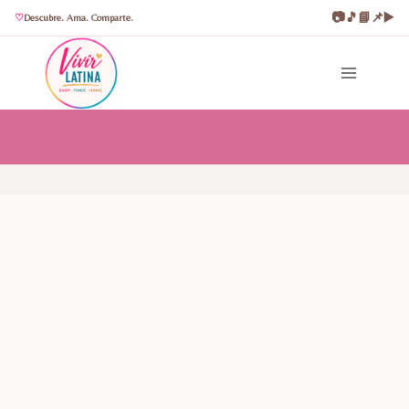
📷
🎵
📘
📌
▶️
Descubre. Ama. Comparte.
Saltar
al
contenido