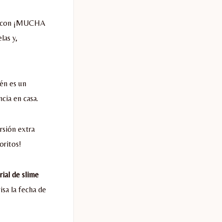
sta con ¡MUCHA
las y,
ién es un
cia en casa.
rsión extra
oritos!
ial de slime
sa la fecha de