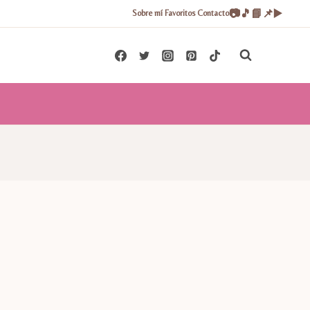
📷
🎵
📘
📌
▶️
Sobre mí
Favoritos
Contacto