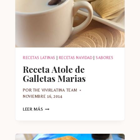
RECETAS LATINAS
|
RECETAS NAVIDAD
|
SABORES
Receta Atole de
Galletas Marias
POR
THE VIVIRLATINA TEAM
NOVIEMBRE 16, 2014
RECETA
LEER MÁS
ATOLE
DE
GALLETAS
MARIAS