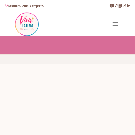
📷
🎵
📘
📌
▶️
Descubre. Ama. Comparte.
Saltar
al
contenido