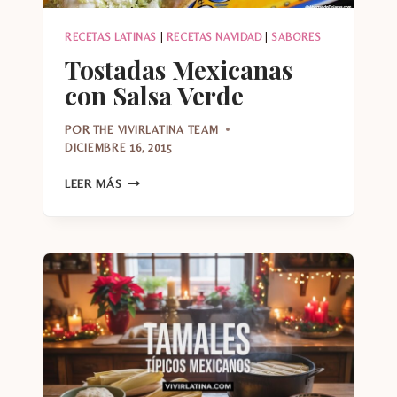
RECETAS LATINAS
|
RECETAS NAVIDAD
|
SABORES
Tostadas Mexicanas
con Salsa Verde
POR
THE VIVIRLATINA TEAM
DICIEMBRE 16, 2015
TOSTADAS
LEER MÁS
MEXICANAS
CON
SALSA
VERDE